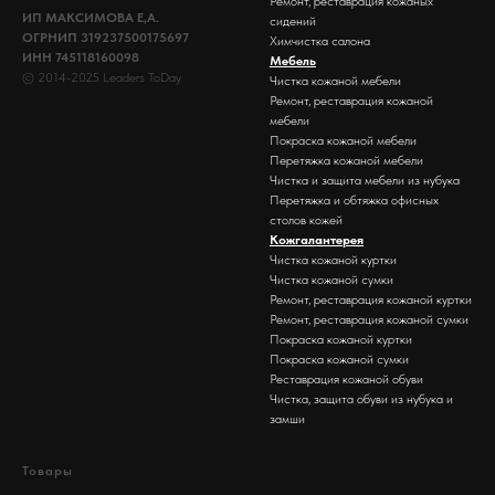
Ремонт, реставрация кожаных
ИП МАКСИМОВА Е,А.
сидений
ОГРНИП 319237500175697
Химчистка салона
ИНН 745118160098
Мебель
© 2014-2025 Leaders ToDay
Чистка кожаной мебели
Ремонт, реставрация кожаной
мебели
Покраска кожаной мебели
Перетяжка кожаной мебели
Чистка и защита мебели из нубука
Перетяжка и обтяжка офисных
столов кожей
Кожгалантерея
Чистка кожаной куртки
Чистка кожаной сумки
Ремонт, реставрация кожаной куртки
Ремонт, реставрация кожаной сумки
Покраска кожаной куртки
Покраска кожаной сумки
Реставрация кожаной обуви
Чистка, защита обуви из нубука и
замши
Товары