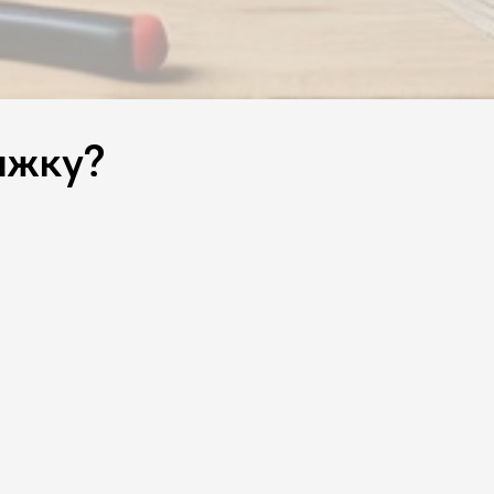
яжку?