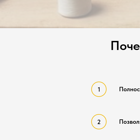
Поче
Полнос
Позвол