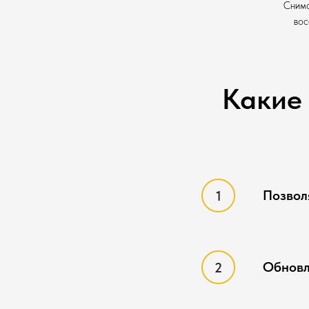
Снима
вос
Какие
Позвол
Обновл